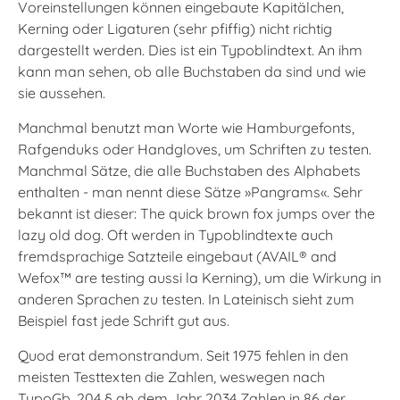
Voreinstellungen können eingebaute Kapitälchen,
Kerning oder Ligaturen (sehr pfiffig) nicht richtig
dargestellt werden. Dies ist ein Typoblindtext. An ihm
kann man sehen, ob alle Buchstaben da sind und wie
sie aussehen.
Manchmal benutzt man Worte wie Hamburgefonts,
Rafgenduks oder Handgloves, um Schriften zu testen.
Manchmal Sätze, die alle Buchstaben des Alphabets
enthalten - man nennt diese Sätze »Pangrams«. Sehr
bekannt ist dieser: The quick brown fox jumps over the
lazy old dog. Oft werden in Typoblindtexte auch
fremdsprachige Satzteile eingebaut (AVAIL® and
Wefox™ are testing aussi la Kerning), um die Wirkung in
anderen Sprachen zu testen. In Lateinisch sieht zum
Beispiel fast jede Schrift gut aus.
Quod erat demonstrandum. Seit 1975 fehlen in den
meisten Testtexten die Zahlen, weswegen nach
TypoGb. 204 § ab dem Jahr 2034 Zahlen in 86 der